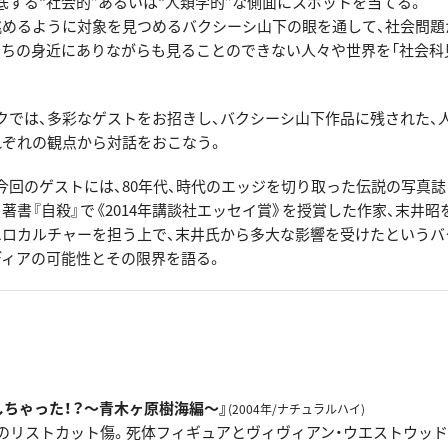
底する“社会的”あるいは“人類学的”な側面にスポットを当てる。
眺めるように対象を見つめるバクシーシ山下の眼を通して、社会問題
たちの身近にありながらも見ることのできない人々や世界を「社会科
クでは、多彩なゲストをお招きし、バクシーシ山下作品に残された、
れぞれの観点から対話をおこなう。
今回のゲストには、80年代、時代のエッジを切り取った伝説の写真誌
著書『自殺』で《2014年講談社エッセイ賞》を授賞した作家、末井昭
エロカルチャーを担う上で、末井氏から多大な影響を受けたというバ
ディアの可能性とその限界を語る。
】
しちゃった！？〜青木ヶ原樹海編〜』
(2004年/ナチュラルハイ)
のリストカット傷。死体フィギュアとヴィヴィアン・ウエストウッ