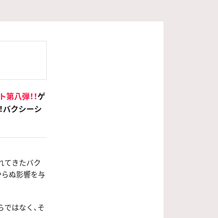
ト第八弾！！
ゲ
！バクシーシ
されてきたバク
からぬ影響を与
らではなく、そ