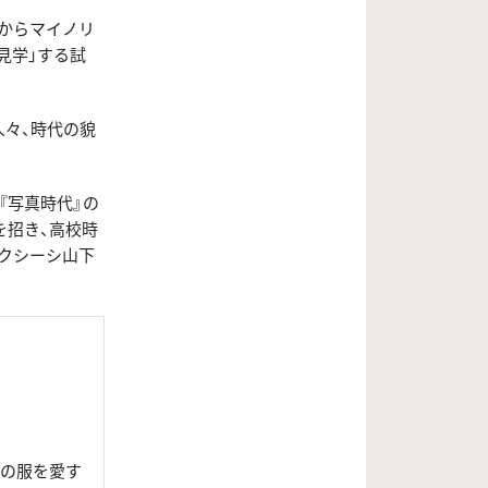
からマイノリ
見学」する試
人々、時代の貌
『写真時代』の
を招き、高校時
クシーシ山下
ドの服を愛す