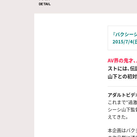
DETAIL
『バクシー
2015/7/4
AV界の鬼才
ストには、伝
山下との初対
アダルトビデ
これまで“過激
シーシ山下監
えてきた。
本企画はバクシ