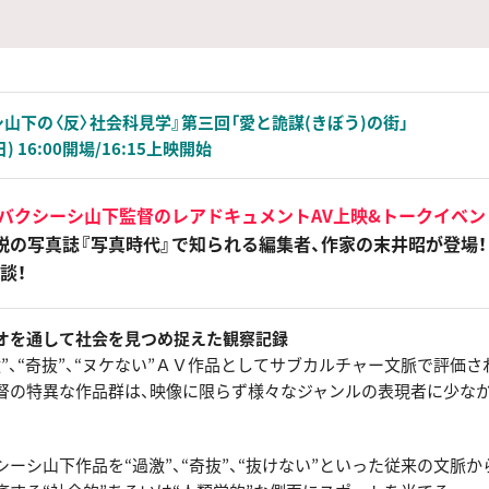
シ山下の〈反〉社会科見学』第三回「愛と詭謀(きぼう)の街」
(日) 16:00開場/16:15上映開始
、バクシーシ山下監督のレアドキュメントAV上映&トークイベン
説の写真誌『写真時代』で知られる編集者、作家の末井昭が登場！
談！
オを通して社会を見つめ捉えた観察記録
”、“奇抜”、“ヌケない”ＡＶ作品としてサブカルチャー文脈で評価
督の特異な作品群は、映像に限らず様々なジャンルの表現者に少な
ーシ山下作品を“過激”、“奇抜”、“抜けない”といった従来の文脈か