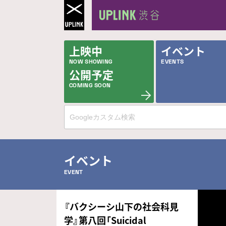
上映中
イベント
NOW SHOWING
EVENTS
公開予定
COMING SOON
イベント
EVENT
『バクシーシ山下の社会科見
学』第八回「Suicidal