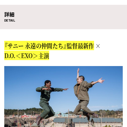
詳細
DETAIL
『サニー 永遠の仲間たち』監督最新作
×
D.O.＜EXO＞主演