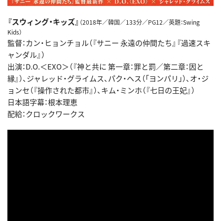
『スウィング・キッズ』
（2018年／韓国／133分／PG12／英題：Swing
Kids）
監督：カン・ヒョンチョル（『サニー 永遠の仲間たち』『過速スキ
ャンダル』）
出演：D.O.＜EXO＞（『神と共に 第一章：罪と罰／第二章：因と
縁』）、ジャレッド・グライムス、パク・ヘス（「ヨンパリ」）、オ・ジ
ョンセ（『操作された都市』）、キム・ミンホ（『七日の王妃』）
日本語字幕：根本理恵
配給：クロックワークス