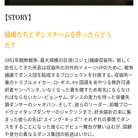
【STORY】
捕虜たちとダンスチームを作ったらどう
だ？
1951年朝鮮戦争、最大規模の巨済(コジェ)捕虜収容所。 新しく
赴任してきた所長は収容所の対外的イメージUPのために、戦争
捕虜でダンス団を結成するプロジェクトを計画する。収容所一
番のトラブルメイカー、ロ・ギス、4ヶ国語をあやつる無許可通
訳者ヤン・パンネ、いなくなった妻を捜すため有名にならなけ
ればならないカン・ビョンサム、ダンスの実力を持った栄養失
調ダンサーのシャオパン、そして、彼らのリーダー、前職ブロー
ドウェイタップダンサーのジャクソンまで、紆余曲折の末に集
まった彼らの名は“スイング・キッズ”！ それぞれの事情でダン
スをすることになった彼らにデビュー舞台が舞い込むが、国籍
や身分の異なるダンス集団の前途はいかに。