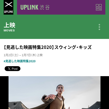
上映
MOVIES
公開中の作品
【見逃した映画特集2020】スウィング・キッズ
NOW PLAYING
1月2日（土）～1月7日（木）上映
#見逃した映画特集2020
近日公開の作品
COMING SOON
今月のスケジュール
MONTHLY SCHEDULE