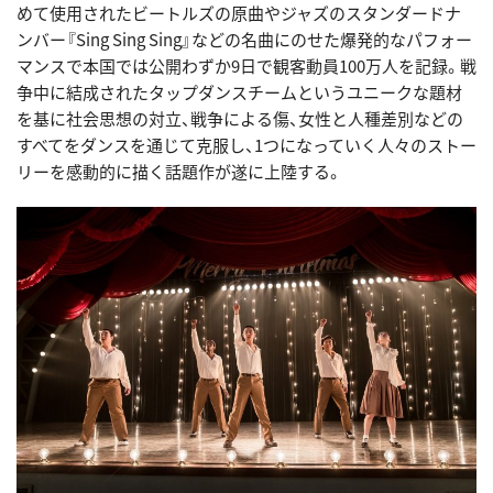
めて使用されたビートルズの原曲やジャズのスタンダードナ
ンバー『Sing Sing Sing』などの名曲にのせた爆発的なパフォー
マンスで本国では公開わずか9日で観客動員100万人を記録。戦
争中に結成されたタップダンスチームというユニークな題材
を基に社会思想の対立、戦争による傷、女性と人種差別などの
すべてをダンスを通じて克服し、1つになっていく人々のストー
リーを感動的に描く話題作が遂に上陸する。