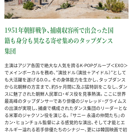
1951年朝鮮戦争、捕虜収容所で出会った国
籍も身分も異なる寄せ集めのタップダンス
集団
主演はアジア各国で絶大な人気を誇るK-POPグループ＜EXO＞
でメインボーカルを務め、”演技ドル（演技＋アイドル）”として
も大活躍を遂げるD.O.。その身体能力を生かし、タップダンス
から北朝鮮の方言まで、約5ヶ月間に及ぶ猛特訓をこなし、ダン
スに魅了された朝鮮人民軍ロ・ギス役を見事熱演。ここに世界
最高峰のタップダンサーであり俳優のジャレッド・グライムス
の出演が実現し、捕虜で構成されたダンス集団のリーダーとな
る米軍のジャクソン役を演じる。『サニー 永遠の仲間たち』の
カン・ヒョンチョル監督による感覚的な演出、そして才能とエ
ネルギー溢れる若手俳優たちのシナジー、更には韓国映画で初