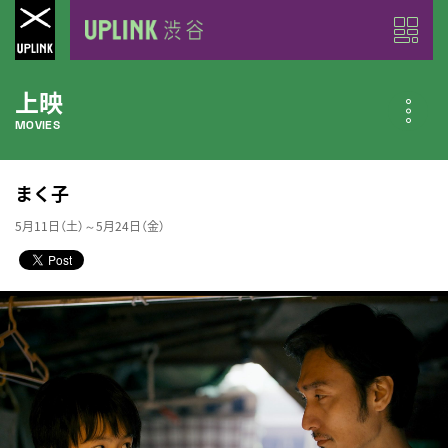
上映
MOVIES
公開中の作品
まく子
NOW PLAYING
5月11日（土）～5月24日（金）
近日公開の作品
COMING SOON
今月のスケジュール
MONTHLY SCHEDULE