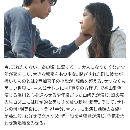
今、忘れたくない、”あの頃”に涙するー。大人になりたくない少
年が恋をした、大きな秘密をもつ少女。閉ざされた町に彼女が
撒いたものとは？西加奈子の小説が、想像を超える、せつなくも
美しい世界に。主人公サトシには『真夏の方程式』で福山雅治
演じる湯川と心を通わせる少年役だった山﨑光が演じ、謎の転
入生コズエには圧倒的な美しさを放つ新星・新音。そして、サト
シの母・明美役に、ドラマ「半分、青い。」に出演し話題の女優・
須藤理彩、女好きでダメな父・光一役を草彅剛が演じ、色気を漂
わせ新境地をみせる。