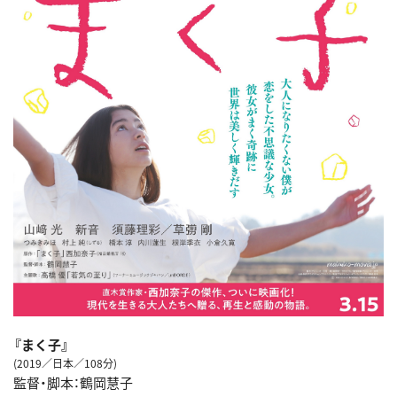
『まく子』
(2019／日本／108分)
監督・脚本：鶴岡慧子