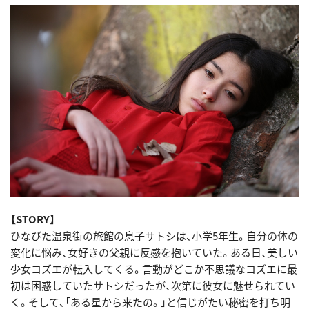
【STORY】
ひなびた温泉街の旅館の息子サトシは、小学5年生。自分の体の
変化に悩み、女好きの父親に反感を抱いていた。ある日、美しい
少女コズエが転入してくる。言動がどこか不思議なコズエに最
初は困惑していたサトシだったが、次第に彼女に魅せられてい
く。そして、「ある星から来たの。」と信じがたい秘密を打ち明