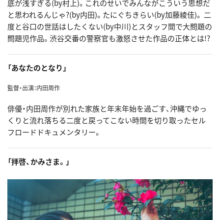
底が浅すぎる(by村上)。これのせいでみんながこういう思想だ
と思われるんじゃ?(by内田)。たにぐちきらい(by加藤綾佳)。 二
度と谷口の世話はしたくない(by中川)とスタッフ間で大問題の
問題児作品。渋谷交番の警察官も激怒させた作品の正体とは!?
「あなたのとなり」
監督・出演：内田周作
俳優・内田周作が別れた家族と年末年始を過ごす、沖縄でゆっ
くりと流れ落ちる二度と戻ってこない時間を切り取ったセル
フロードドキュメンタリー。
「拝啓、かみさま。」