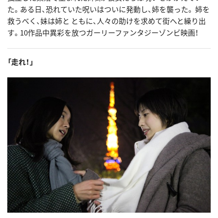
た。ある日、恐れていた呪いはついに発動し、姉を襲った。 姉を
救うべく、妹は姉と ともに、人々の助けを求めて街へと繰り出
す。10作品中異彩を放つガーリーファンタジーゾンビ映画！
「走れ！」