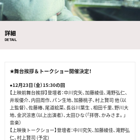
詳細
DETAIL
★舞台挨拶＆トークショー開催決定！
●12月23日（金）15:30の回
【上映前舞台挨拶】登壇者：中川究矢、加藤綾佳、滝野弘仁、
井坂優介、内田周作、パン生地、加藤桃子、村上賢司 他（以
上監督）、佐藤椿、尾道絵菜、長谷川葉生 、相田千里、野川大
地、金沢涼恵（以上出演者）、太田ひな（「拝啓、かみさま。」
音楽）
【上映後トークショー】登壇者：中川究矢、加藤綾佳、滝野弘
仁、村上賢司 (予定)