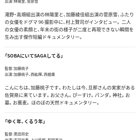
出演：林陽里、菅原雪
滝野・高畑組出演の林陽里と、加藤綾佳組出演の菅原雪、ふたり
の女優をドグマ 96 撮影中に、村上賢司がインタビュー。 二人
の女優の素顔と、年末の街の様子が二度と再現できない瞬間を
生み出す傑作短編ドキュメンタリー。
「SOBAにいてSAGAしてる」
監督：加藤桃子
出演：加藤桃子、西紘輝、西据廣
こんにちは、加藤桃子です。わたしは今、旦那さんの実家がある
佐賀県に来ています。お父さん。ぴーすけ。パンダ。神社。お
墓。お蕎麦。 ほのぼの天然ドキュメンタリー。
「ゆく年、くるう年」
監督：黒田将史
出演：天羽尚吾、上川拓郎、和田美沙