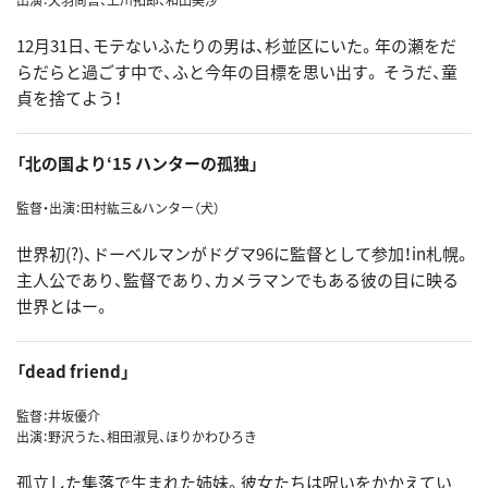
12月31日、モテないふたりの男は、杉並区にいた。年の瀬をだ
らだらと過ごす中で、ふと今年の目標を思い出す。 そうだ、童
貞を捨てよう！
「北の国より‘15 ハンターの孤独」
監督・出演：田村紘三&ハンター（犬）
世界初(?)、ドーベルマンがドグマ96に監督として参加！in札幌。
主人公であり、監督であり、カメラマンでもある彼の目に映る
世界とはー。
「dead friend」
監督：井坂優介
出演：野沢うた、相田淑見、ほりかわひろき
孤立した集落で生まれた姉妹。彼女たちは呪いをかかえてい