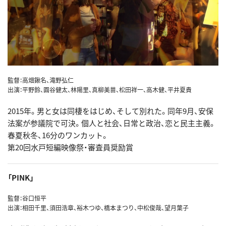
監督：高畑鍬名、滝野弘仁
出演：平野鈴、圓谷健太、林陽里、真柳美苗、松田祥一、高木健、平井夏貴
2015年。男と女は同棲をはじめ、そして別れた。同年9月、安保
法案が参議院で可決。個人と社会、日常と政治、恋と民主主義。
春夏秋冬、16分のワンカット。
第20回水戸短編映像祭・審査員奨励賞
「PINK」
監督：谷口恒平
出演：相田千里、須田浩章、裕木つゆ、橋本まつり、中松俊哉、望月葉子