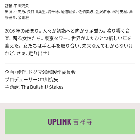
監督：中川究矢
出演：亜矢乃、長谷川葉生、堤千穂、尾道絵菜、 佐伯美波、金沢涼恵、松竹史桜、芦
原健介、金砠柱
2016 年の始まり。人々が初詣へと向かう足並み。鳴り響く音
楽。踊る女性たち。東京タワー。世界がまたひとつ新しい年を
迎えた。 女たちは手と手を取り合い、未来なんてわからないけ
れど、さぁ、走り出せ！
企画・製作：ドグマ96#6製作委員会
プロデューサー：中川究矢
主題歌：Tha Bullshit「Stakes」