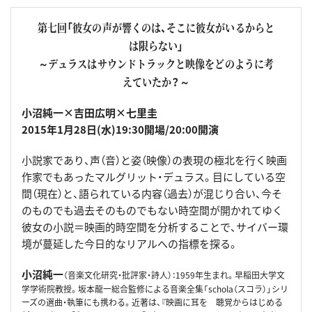
第七回「彼女の声が響くのは、そこに彼女がいるからと
は限らない」
～デュラスはサウンドトラックと映像をどのように考
えていたか？～
小沼純一×吉田広明×七里圭
2015年1月28日(水)19:30開場/20:00開演
小説家であり、声（音）と姿（映像）の表現の極北を行く映画
作家でもあったマルグリット・デュラス。目にしている空
間（現在）と、語られている内容（過去）が混じり合い、今そ
のものでも過去そのものでもない時空間が開かれてゆく
彼女の小説＝映画的時空間を分析することで、サイバー環
境が蔓延した今日的なリアルへの指標を探る。
小沼純一
（音楽文化研究・批評家・詩人）：1959年生まれ。早稲田大学文
学学術院教授。坂本龍一総合監修による音楽全集「schola（スコラ）」シリ
ーズの選曲・執筆にも携わる。近著は、『映画に耳を 聴覚からはじめる