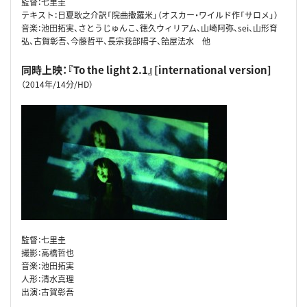
監督：七里圭
テキスト：日夏耿之介訳「院曲撒羅米」（オスカー・ワイルド作「サロメ」）
音楽：池田拓実、さとうじゅんこ、徳久ウィリアム、山崎阿弥、sei、山形育
弘、古賀彰吾、今藤哲平、長宗我部陽子、飴屋法水 他
同時上映：『To the light 2.1』[international version]
（2014年/14分/HD）
監督：七里圭
撮影：高橋哲也
音楽：池田拓実
人形：清水真理
出演：古賀彰吾