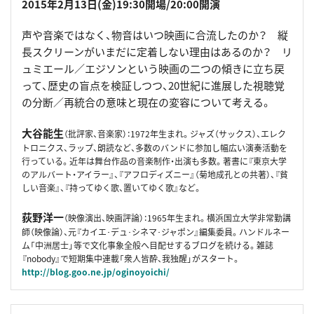
2015年2月13日(金)19:30開場/20:00開演
声や音楽ではなく、物音はいつ映画に合流したのか？ 縦
長スクリーンがいまだに定着しない理由はあるのか？ リ
ュミエール／エジソンという映画の二つの傾きに立ち戻
って、歴史の盲点を検証しつつ、20世紀に進展した視聴覚
の分断／再統合の意味と現在の変容について考える。
大谷能生
（批評家、音楽家）：1972年生まれ。ジャズ（サックス）、エレク
トロニクス、ラップ、朗読など、多数のバンドに参加し幅広い演奏活動を
行っている。近年は舞台作品の音楽制作・出演も多数。著書に『東京大学
のアルバート・アイラー』、『アフロディズニー』（菊地成孔との共著）、『貧
しい音楽』、『持ってゆく歌、置いてゆく歌』など。
荻野洋一
（映像演出、映画評論）：1965年生まれ。横浜国立大学非常勤講
師（映像論）、元『カイエ･デュ･シネマ･ジャポン』編集委員。ハンドルネー
ム「中洲居士」等で文化事象全般へ目配せするブログを続ける。雑誌
『nobody』で短期集中連載「衆人皆酔、我独醒」がスタート。
http://blog.goo.ne.jp/oginoyoichi/