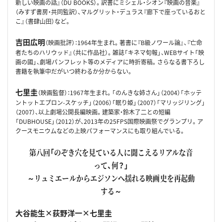
新しい映画の話』（DU BOOKS）。訳書にミシェル・シオン『映画の音楽』
（みすず書房・共同監訳）、マルグリット・デュラス『廊下で座っているおと
こ』（書肆山田）など。
吉田広明
（映画批評）：1964年生まれ。著書に『B級ノワール論』、『亡命
者たちのハリウッド』（共に作品社）。雑誌「キネマ旬報」、WEBサイト「映
画の國」、劇場パンフレット等のメディアに時折寄稿。さらなる書下ろし
書籍を執筆中だがいつ終わるか分からない。
七里圭
（映画監督）：1967年生まれ。「のんきな姉さん」（2004）「ホッテ
ントットエプロン-スケッチ」（2006）「眠り姫」（2007）「マリッジリング」
（2007）、以上劇場公開長編映画。建築家・鈴木了二との短編
「DUBHOUSE」（2012）が、2013年の25FPS国際映画祭でグランプリ。ア
クースモニウムなどの上映パフォーマンスにも取り組んでいる。
第八回「のぞき穴を見ている人に聞こえるリアルな音
って、何？」
～リュミエールからエジソンへ揺れる映画史を再起動
する～
大谷能生×荻野洋一×七里圭