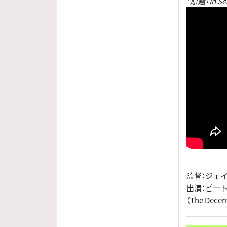
*原題「In Sear
監督：ジェ
出演：ピート・
（The De