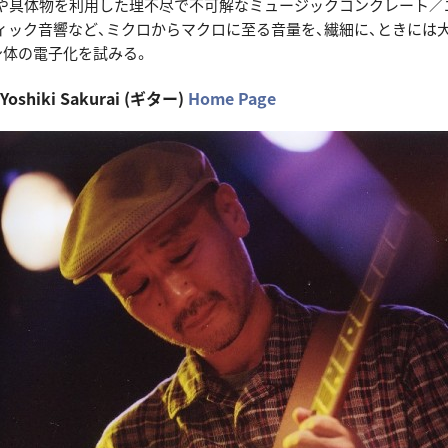
や具体物を利用した理不尽で不可解なミュージックコンクレート／
ィック音響など、ミクロからマクロに至る音量を、繊細に、ときには
身体の電子化を試みる。
shiki Sakurai (ギター)
Home Page