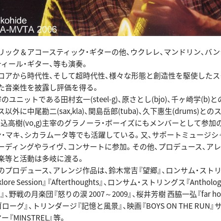
ック＆アコースティック・ギターの他、ウクレレ、マンドリン、バン
ティール・ギター、等も演奏。
アから時代性、そして超時代性、様々な形態と創造性を駆使したス
た音楽性を披露し評価を得る。
ユニットである田村玄一(steel-g)、原さとし(bjo)、千ヶ崎学(b)
外に中尾勘二(sax,kla)、関島岳郎(tuba)、久下惠生(drums)と
Iの堀込高樹(vo,g)主宰のグラノーラ・ボーイズにもメンバーとして参加
ン・マキ、シカラムータ等でも活躍している。又、サポートミュージシ
ーディングやライヴ、コンサートに参加。その他、プロデュース、アレ
音楽等と活動は多岐に渡る。
プロデュース、アレンジ作品は、鈴木常吉『望郷』、ロンサム・スト
ore Session』『Afterthoughts』、ロンサム・ストリングス『Anthology 
Band』、野戦の月楽団『怒りの涙 2007～2009』、桜井芳樹 西脇一弘『far h
ローグ』、トリンダージ『記憶と風景』、映画『BOYS ON THE RUN
『MINSTREL』等。