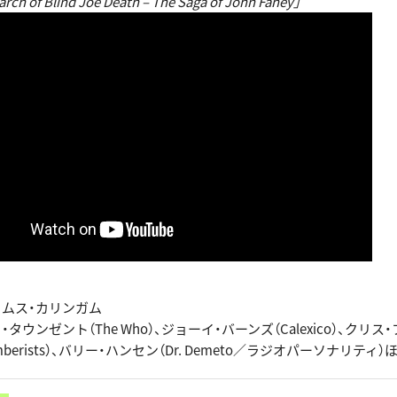
ch of Blind Joe Death – The Saga of John Fahey」
イムス・カリンガム
タウンゼント（The Who）、ジョーイ・バーンズ（Calexico）、クリス
cemberists）、バリー・ハンセン（Dr. Demeto／ラジオパーソナリティ）