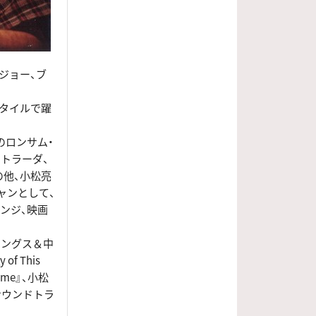
ジョー、ブ
タイルで躍
とのロンサム・
のストラーダ、
の他、小松亮
ャンとして、
ンジ、映画
リングス＆中
of This
ome』、小松
』サウンドトラ