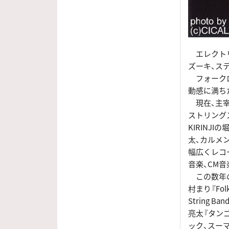
エレクトリ
ズーキ、ス
フォークロ
動感に満ち
現在、主宰の
ストリングス以
KIRINJ
太、カルメ
幅広くレコ
音楽、CM
この数年の
村まり『Folkl
String 
亮太『タンゴ
ック、スーマー