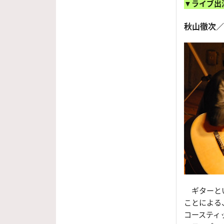
▼ライブ出
秋山徹次／Te
ギターとい
ことによる
コースティ