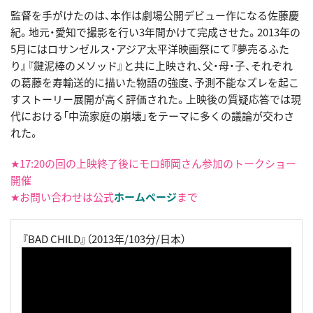
監督を手がけたのは、本作は劇場公開デビュー作になる佐藤慶
紀。地元・愛知で撮影を行い3年間かけて完成させた。2013年の
5月にはロサンゼルス・アジア太平洋映画祭にて『夢売るふた
り』『鍵泥棒のメソッド』と共に上映され、父・母・子、それぞれ
の葛藤を寿輸送的に描いた物語の強度、予測不能なズレを起こ
すストーリー展開が高く評価された。上映後の質疑応答では現
代における「中流家庭の崩壊」をテーマに多くの議論が交わさ
れた。
★17:20の回の上映終了後にモロ師岡さん参加のトークショー
開催
★お問い合わせは公式
ホームページ
まで
『BAD CHILD』（2013年/103分/日本）