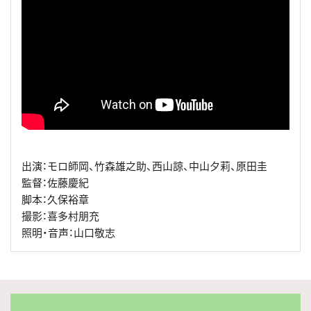
出演：モロ師岡、竹森雄之助、西山諒、中山夕莉、原田圭
監督：佐藤慶紀
脚本：久保裕章
撮影：喜多村朋充
照明・音声：山口敬志