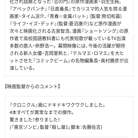
化され話題となった『恋の門』の原作漫画家・羽生生純、
『アベックパンチ』『日直番長』でカリスマ的人気を誇る漫
画家・タイム涼介、『青春☆金属バット』 (監督:熊切和嘉)
『ライフ・イズ・デッド』(監督:菱沼康介)など原作漫画が
次々と映画化される古泉智浩、漫画『ショートソング』の原
作者で高校国語教科書にも代表短歌が載っているTV出演
多数の歌人・枡野浩一。 幕間映像には、今後の活躍が期待
される新人女優・吉岡里帆と、『テルマエ・ロマエ』を大ヒ
ットさせた『コミックビーム』の名物編集長・奥村勝彦が出
演している。
【映画監督からのコメント】
『クロニクル』級にドキドキワクワクしました。
4本すべてが異常なまでの傑作。
驚きました！参りました！
(『東京ゾンビ』監督『殺し屋1』脚本：佐藤佐吉)