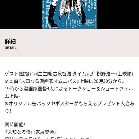
詳細
DETAIL
ゲスト(監督)：羽生生純 古泉智浩 タイム涼介 枡野浩一 (上映順)
※本編『未知なる漫画家オムニバス』上映は20時30分から。
19時から漫画家監督4人によるトークショー＆ショートフィル
ム上映。
※オリジナル缶バッジやポスターがもらえるプレゼント大会あ
り！
同時開催！
『未知なる漫画家展覧会』