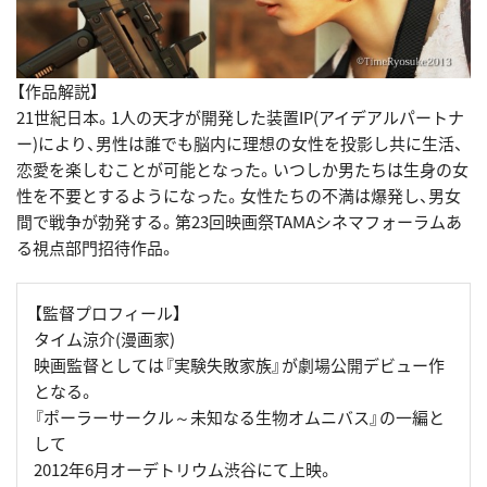
【作品解説】
21世紀日本。1人の天才が開発した装置IP(アイデアルパートナ
ー)により、男性は誰でも脳内に理想の女性を投影し共に生活、
恋愛を楽しむことが可能となった。いつしか男たちは生身の女
性を不要とするようになった。女性たちの不満は爆発し、男女
間で戦争が勃発する。第23回映画祭TAMAシネマフォーラムあ
る視点部門招待作品。
【監督プロフィール】
タイム涼介(漫画家)
映画監督としては『実験失敗家族』が劇場公開デビュー作
となる。
『ポーラーサークル～未知なる生物オムニバス』の一編と
して
2012年6月オーデトリウム渋谷にて上映。