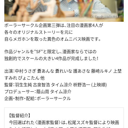
ポーラーサークル企画第三弾は、注目の漫画家4人が
各々のオリジナルストーリーを元に
自らメガホンを取った異色のオムニバス映画です。
作品ジャンルを”SF”と限定し、漫画家ならではの
独創的でスケールの大きい4作品が完成しました！
出演：中村うさぎ 蒼あんな 蒼れいな 護あさな 藤崎ルキノ 上埜
すみれ ぴょこたん 他
監督：羽生生純 古泉智浩 タイム涼介 枡野浩一 (上映順)
プロデューサー：蔭山周 タイム涼介
企画・制作・配給：ポーラーサークル
【監督紹介】
今回選ばれた〈漫画家監督〉は、松尾スズキ監督により映画