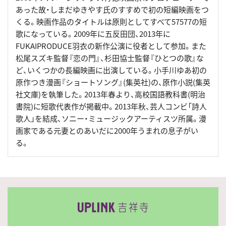
あった故・しまだゆきやす氏のすすめで初の短編映画をつ
くる。映画作品のタイトルは原則としてすべて57577の短
歌になっている。2009年に五反田団、2013年に
FUKAIPRODUCE羽衣の新作公演に役者として参加。また
松尾スズキ監督『恋の門』、杉田協士監督『ひとつの歌』な
ど、いくつかの長編映画に出演している。小手川ゆあ初の
原作つき漫画『ショートソング』(集英社)の、原作小説(集英
社文庫)を執筆した。2013年春より、高校国語教科書(明治
書院)に短歌代表作が掲載中。2013年秋、芸人コンビ「詩人
歌人」を結成、ソニー・ミュージックアーティスツ所属。漫
画家である元妻とのあいだに2000年うまれの息子がい
る。