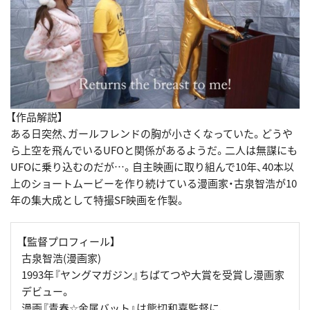
【作品解説】
ある日突然、ガールフレンドの胸が小さくなっていた。どうや
ら上空を飛んでいるUFOと関係があるようだ。二人は無謀にも
UFOに乗り込むのだが…。自主映画に取り組んで10年、40本以
上のショートムービーを作り続けている漫画家・古泉智浩が10
年の集大成として特撮SF映画を作製。
【監督プロフィール】
古泉智浩(漫画家)
1993年『ヤングマガジン』ちばてつや大賞を受賞し漫画家
デビュー。
漫画『青春☆金属バット』は熊切和嘉監督に、