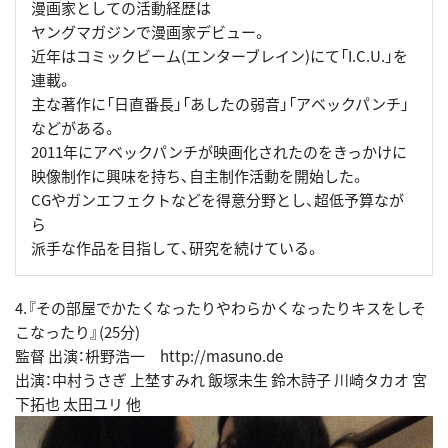
漫画家としての活動経歴は
ヤングマガジンで漫画家デビュー。
近年はコミックビーム(エンターブレイン)にて「I.C.U.」を
連載。
主な著作に「日直番長」「あしたの弱音」「アベックパンチ」
などがある。
2011年にアベックパンチが映画化されたのをきっかけに
映像制作に興味を持ち、自主制作活動を開始した。
CGやガンエフェクトなどを得意分野とし、超低予算なが
ら
派手な作品を目指して、研究を続けている。
4.『その部屋でかたくなったりやわらかくなったりキスをしそ
こなったり』(25分)
監督 出演：枡野浩一 http://masuno.de
出演：中村うさぎ 上埜すみれ 飯塚未生 鈴木詩子 川崎タカオ 宮
下拓也 太田ユリ 他