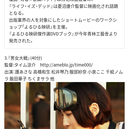
『ライフ・イズ・デッド』は菱沼康介監督に映画化され話題
となる。
出版業界の人を対象にしたショートムービーのワークシ
ョップ「よるひる映研」を主催。
『よるひる映研傑作選DVDブック』が今年青林工藝舎より
発売された。
3.『男女大戦』(40分)
監督:タイム涼介 http://ameblo.jp/time000/
出演：護あさな 高橋和生 松井琴乃 服部紗奈 小泉ここ 千絵ノム
ラ 飯田華子 ちくまサラ 他