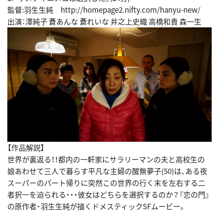
監督:羽生生純 http://homepage2.nifty.com/hanyu-new/
出演：澤純子 蒼あんな 蒼れいな 井之上史織 高橋和貴 森一生
【作品解説】
世界が裏返る！！都内の一軒家にサラリーマンの夫と高校生の
娘あわせて三人で暮らす平凡な主婦の醒無夢子(50)は、ある夜
スーパーのパート帰りに突然この世界の行く末を左右する二
者択一を迫られる・・・彼女はどちらを選択するのか？『恋の門』
の原作者・羽生生純が描くドメスティックSFムービー。