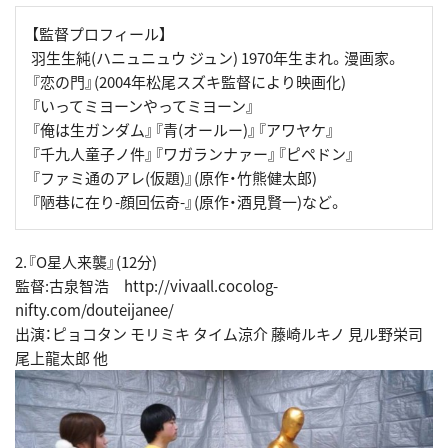
【監督プロフィール】
羽生生純(ハニュニュウ ジュン) 1970年生まれ。漫画家。
『恋の門』(2004年松尾スズキ監督により映画化)
『いってミヨーンやってミヨーン』
『俺は生ガンダム』『青(オールー)』『アワヤケ』
『千九人童子ノ件』『ワガランナァー』『ピペドン』
『ファミ通のアレ(仮題)』(原作・竹熊健太郎)
『陋巷に在り-顔回伝奇-』(原作・酒見賢一)など。
2.『O星人来襲』(12分)
監督:古泉智浩 http://vivaall.cocolog-
nifty.com/douteijanee/
出演：ピョコタン モリミキ タイム涼介 藤崎ルキノ 見ル野栄司
尾上龍太郎 他