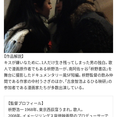
【作品解説】
キスが嫌いなために、1人だけ生き残ってしまった男の独白。歌
人で漫画原作者でもある枡野浩一が、南阿佐ヶ谷「枡野書店」を
舞台に撮影したドキュメンタリー風SF短編。枡野監督の飲み仲
間である作家の中村うさぎのほか、「古泉智浩よるひる映研」の
参加者である漫画家たちが多数出演している。
【監督プロフィール】
枡野浩一 1968年、東京西荻窪うまれ。歌人。
2008年、イメージリングス背徳映画祭のプロデューサーで