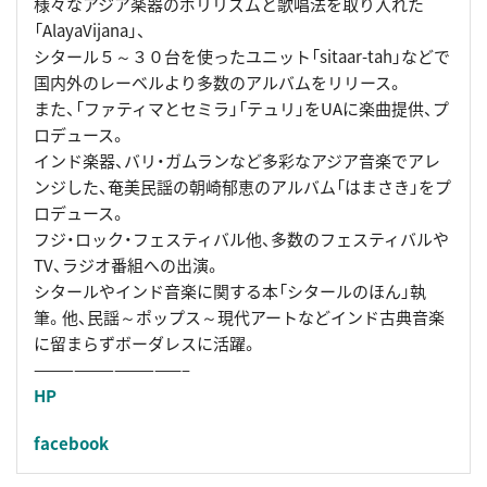
様々なアジア楽器のポリリズムと歌唱法を取り入れた
「AlayaVijana」、
シタール５～３０台を使ったユニット「sitaar-tah」などで
国内外のレーベルより多数のアルバムをリリース。
また、「ファティマとセミラ」「テュリ」をUAに楽曲提供、プ
ロデュース。
インド楽器、バリ・ガムランなど多彩なアジア音楽でアレ
ンジした、奄美民謡の朝崎郁恵のアルバム「はまさき」をプ
ロデュース。
フジ・ロック・フェスティバル他、多数のフェスティバルや
TV、ラジオ番組への出演。
シタールやインド音楽に関する本「シタールのほん」執
筆。他、民謡～ポップス～現代アートなどインド古典音楽
に留まらずボーダレスに活躍。
———————————–
HP
facebook