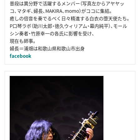
普段は異分野で活躍するメンバー（写真左からアヤヤッ
コ、マタギ、婦長、MAKIRA、momo）がココに集結。
癒しの倍音を奏でるべく日々精進する白衣の堕天使たち。
P口琴ラボ（助川太郎・徳久ウィリアム・幕内純平）、モール
シン奏者・竹原幸一の各氏に影響を受け、
現在も師事。
婦長＝浦畑は和歌山県和歌山市出身
facebook