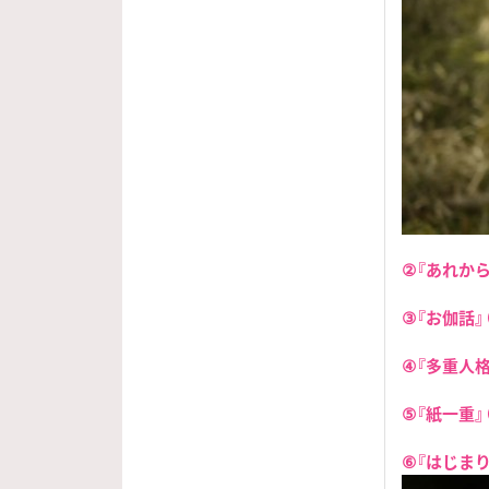
②『あれから
③『お伽話』
④『多重人格
⑤『紙一重』
⑥『はじま