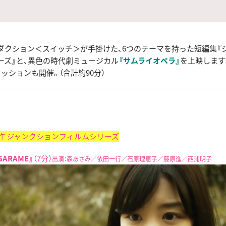
ダクション＜スイッチ＞が手掛けた、6つのテーマを持った短編集『
ーズ』と、異色の時代劇ミュージカル
『サムライオペラ』
を上映します
ッションも開催。（合計約90分）
作 ジャンクションフィルムシリーズ
GARAME』
（7分）
出演：森あさみ／依田一行／石原理恵子／藤原進／西浦明子