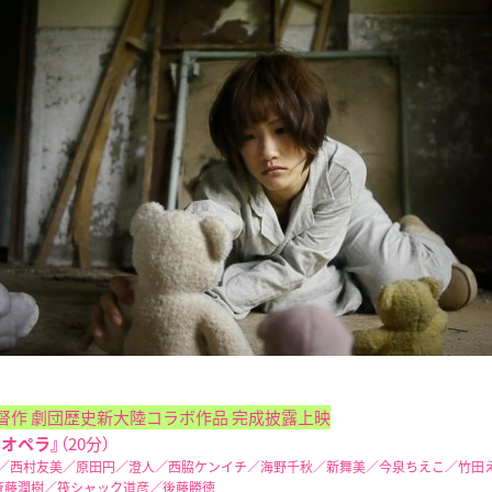
督作 劇団歴史新大陸コラボ作品 完成披露上映
イオペラ』
（20分）
輝／西村友美／原田円／澄人／西脇ケンイチ／海野千秋／新舞美／今泉ちえこ／竹田
斉藤潤樹／筏シャック道彦／後藤勝徳