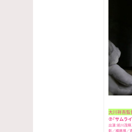
大川祥吾監
⑦『サムラ
出演：前川茂
彰／横路博／