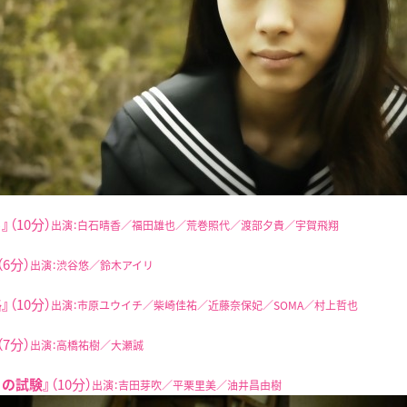
』
（10分）
出演：白石晴香／福田雄也／荒巻照代／渡部夕貴／宇賀飛翔
（6分）
出演：渋谷悠／鈴木アイリ
』
（10分）
出演：市原ユウイチ／柴崎佳祐／近藤奈保妃／SOMA／村上哲也
（7分）
出演：高橋祐樹／大瀬誠
りの試験』
（10分）
出演：吉田芽吹／平栗里美／油井昌由樹