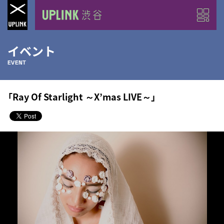
イベント
EVENT
「Ray Of Starlight ～X’mas LIVE～」