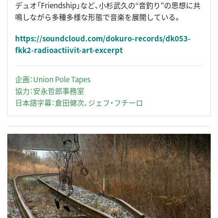
デュオ「Friendship」など、小杉武久の“音釣り”の思想に共
鳴しながら多種多様な形態で音楽を展開している。
https://soundcloud.com/dokuro-records/dk053-
fkk2-radioactiivit-art-excerpt
企画：Union Pole Tapes
協力：安永哲郎事務室
日本語字幕：倉田健次、ジェフ・フチーロ