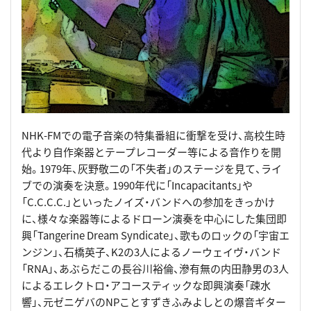
NHK-FMでの電子音楽の特集番組に衝撃を受け、高校生時
代より自作楽器とテープレコーダー等による音作りを開
始。1979年、灰野敬二の「不失者」のステージを見て、ライ
ブでの演奏を決意。1990年代に「Incapacitants」や
「C.C.C.C.」といったノイズ・バンドへの参加をきっかけ
に、様々な楽器等によるドローン演奏を中心にした集団即
興「Tangerine Dream Syndicate」、歌ものロックの「宇宙エ
ンジン」、石橋英子、K2の3人によるノーウェイヴ・バンド
「RNA」、あぶらだこの長谷川裕倫、滲有無の内田静男の3人
によるエレクトロ・アコースティックな即興演奏「疎水
響」、元ゼニゲバのNPことすずきふみよしとの爆音ギター