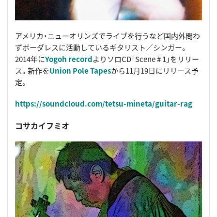
アメリカ・ニューオリンズでライブを行うなど国内外問わ
ずボーダレスに活動しているギタリスト／シンガー。
2014年に
Yogoh record
よりソロCD「Scene # 1」をリリー
ス。新作を
Union Pole Tapes
から11月19日にリリース予
定。
https://soundcloud.com/tetsu-mineta/guitar-rag
コサカイフミオ