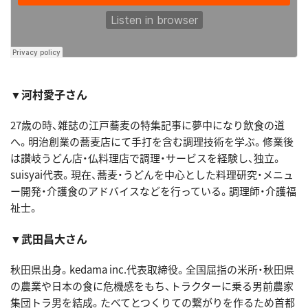
▼河村愛子さん
27歳の時、雑誌の江戸蕎麦の特集記事に夢中になり飲食の道
へ。明治創業の蕎麦店にて手打を含む調理技術を学ぶ。修業後
は讃岐うどん店・仏料理店で調理・サービスを経験し、独立。
suisyai代表。現在、蕎麦・うどんを中心とした料理研究・メニュ
ー開発・介護食のアドバイスなどを行っている。調理師・介護福
祉士。
▼武田昌大さん
秋田県出身。kedama inc.代表取締役。全国屈指の米所・秋田県
の農業や日本の食に危機感をもち、トラクターに乗る男前農家
集団トラ男を結成。たべてとつくりての繋がりを作るため首都