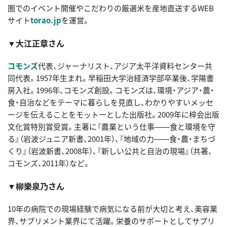
圏でのイベント開催やこだわりの厳選米を産地直送するWEB
サイト
torao.jp
を運営。
▼大江正章さん
コモンズ
代表、ジャーナリスト、アジア太平洋資料センター共
同代表。1957年生まれ。早稲田大学治経済学部卒業後、学陽書
房入社。1996年、コモンズ創設。コモンズは、環境・アジア・農・
食・自治などをテーマに暮らしを見直し、わかりやすいメッセ
ージを伝えることをモットーとした出版社。2009年に梓会出版
文化賞特別賞受賞。主著に『農業という仕事――食と環境を守
る』（岩波ジュニア新書、2001年）、『地域の力――食・農・まちづ
くり』（岩波新書、2008年）、『新しい公共と自治の現場』（共著、
コモンズ、2011年）など。
▼柳樂泉乃さん
10年の病院での現場経験で病気になる前が大切と考え、美容業
界、サプリメント業界にて活躍。栄養のサポートとしてサプリ