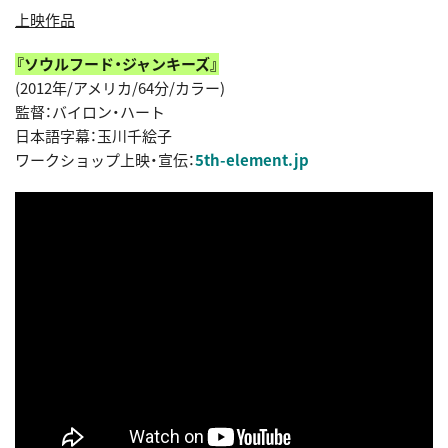
上映作品
『ソウルフード・ジャンキーズ』
(2012年/アメリカ/64分/カラー)
監督：バイロン・ハート
日本語字幕：玉川千絵子
ワークショップ上映・宣伝：
5th-element.jp