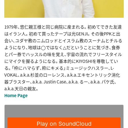
1979年、悠仁親王様と同じ病院に産まれる。初めてできた友達
はイラン人。初めて買ったテープは光GENJI。その後PPKと出
会い、ユダヤ教のニムロッドとイスラム教のスーナムとチルる
ようになり、地球は◯ではなく△だということに気づき、食券
とパー券でハッスルの味を覚え、宇宙の流れでフリースタイル
にマイクを握るようになる。基本的にKIYOSHIを尊敬してい
る。「枠にハマらず、粋にキメる」ミュージックハスラー、L-
VOKAL、a.k.a.杉並のローレンス、a.k.a.エキセントリック消化
器ブラスター、a.k.a. Justin Case、a.k.a. るー、a.k.a. パケ氏、
a.k.a.天日の親友。
Home Page