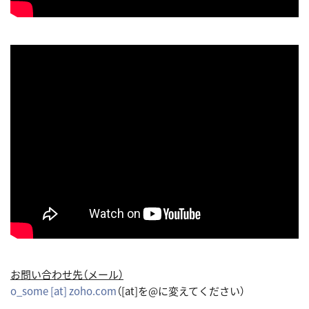
お問い合わせ先（メール）
o_some [at] zoho.com
（[at]を@に変えてください）