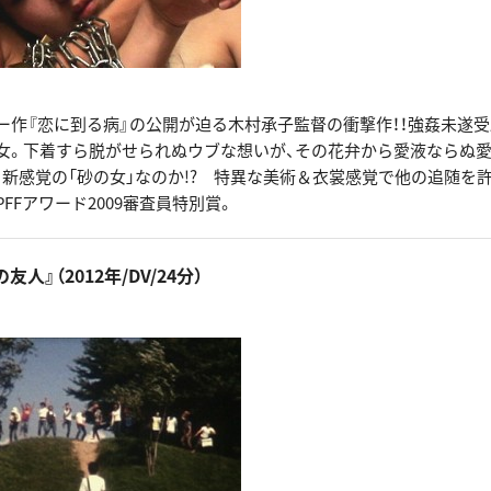
ー作『恋に到る病』の公開が迫る木村承子監督の衝撃作！！強姦未遂
女。下着すら脱がせられぬウブな想いが、その花弁から愛液ならぬ
 新感覚の「砂の女」なのか!? 特異な美術＆衣裳感覚で他の追随を
PFFアワード2009審査員特別賞。
友人』（2012年/DV/24分）