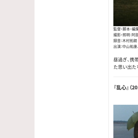
監督・脚本・編
撮影・照明：阿
録音：木村拓朗
出演：中山祐康
昼過ぎ、携
た思い出た
『乱心』（20