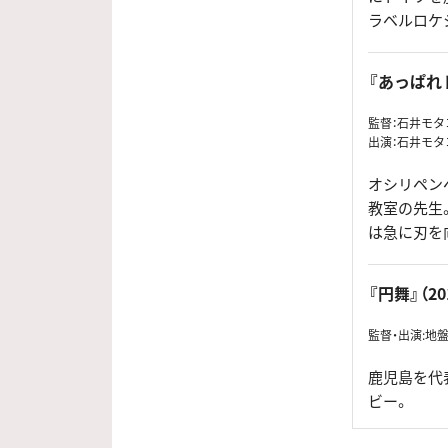
ラベルロケ
『あっぱれド
監督：石井モタ
出演：石井モタコ
オシリペン
教室の先生
は急に刃を
『円舞』（20
監督・出演:地
鹿児島を代
ビー。