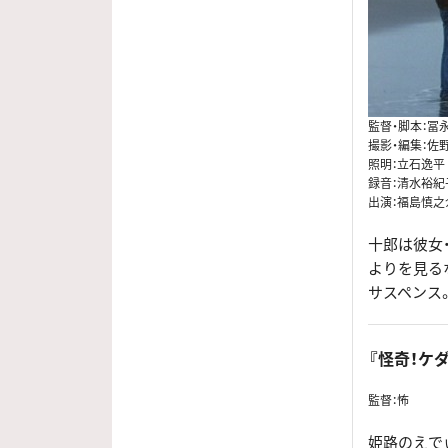
監督・脚本：冨
撮影・編集：佐
照明：立石逸平
録音：清水裕紀
出演：福島慎之
十郎は彼女
よりを見る
サスペンス
『怪奇！ケダ
監督：怖
姫路のえで