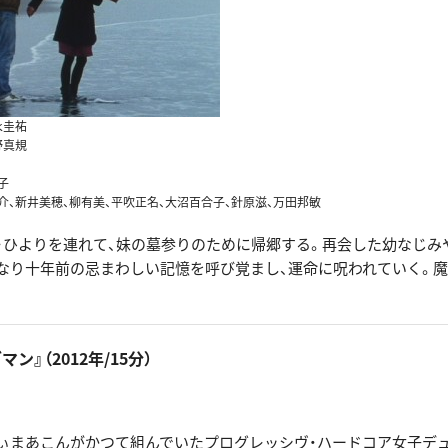
永圭祐
野真規
子
介、新井美穂、柳有美、平吹正名、大沼百合子、針原滋、万田邦敏
・ひよりを連れて、妹の墓参りのために帰郷する。再会した幼なじみ
なり十年前の忌まわしい記憶を呼び覚まし、運命に呪われていく。
。
マン』（2012年/15分）
ぃまあこんがかつて組んでいたプログレッシヴ・ハードコア女子デュ