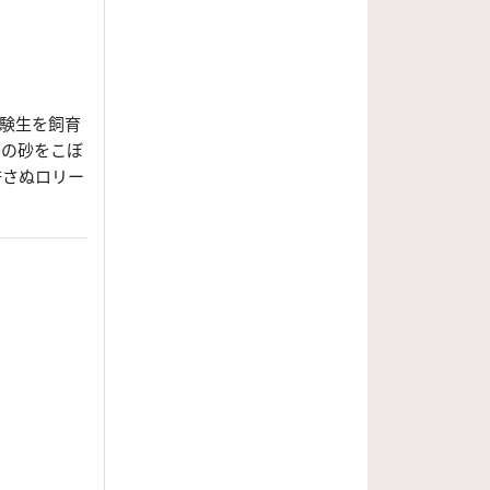
受験生を飼育
愛の砂をこぼ
許さぬロリー