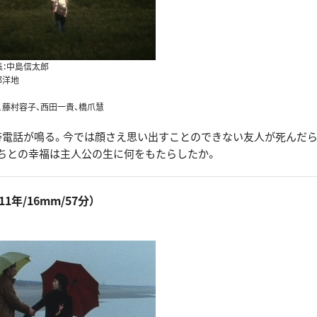
集：中島信太郎
部洋地
、藤村容子、西田一貴、橋爪慧
帯電話が鳴る。今では顔さえ思い出すことのできない友人が死んだら
ちとの幸福は主人公の生に何をもたらしたか。
11年/16mm/57分）