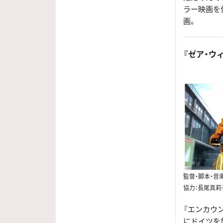
ラー映画を
画。
『ゼア・ウィ
監督・脚本・音
協力：長尾真莉
『エンカウ
にドイツを