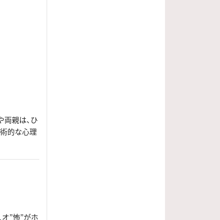
や両親は、ひ
魔術的な心理
オ”怖”がホ