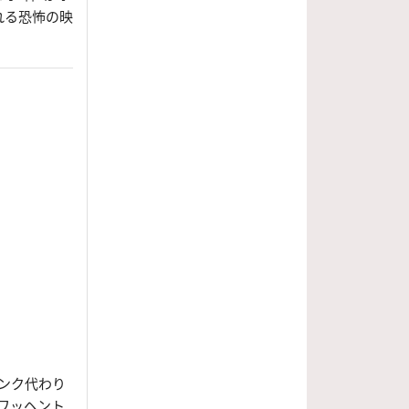
れる恐怖の映
ランク代わり
ワッヘント