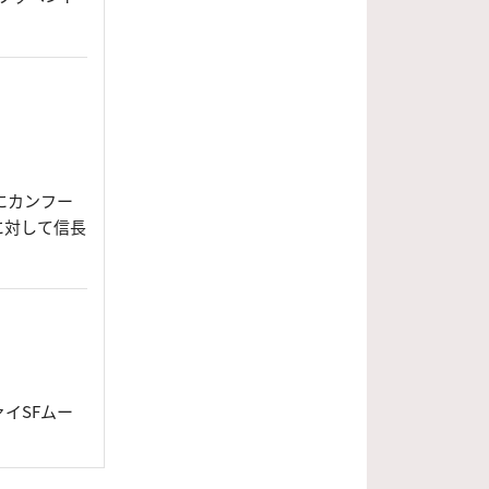
にカンフー
に対して信長
イSFムー