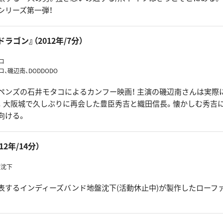
シリーズ第一弾！
ラゴン』（2012年/7分）
コ
、磯辺南、DODDODO
ペンズの石井モタコによるカンフー映画！ 主演の磯辺南さんは実際
。大阪城で久しぶりに再会した豊臣秀吉と織田信長。懐かしむ秀吉
向ける。
12年/14分）
盤沈下
表するインディーズバンド地盤沈下(活動休止中)が製作したローファ