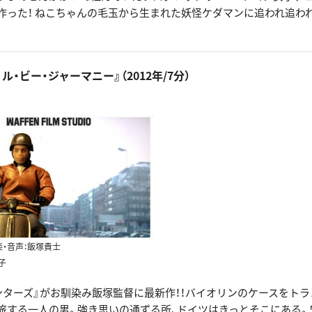
作った！ ねこちゃんの毛玉から生まれた妖怪ケダマンに追われ追わ
ル・ビー・ジャーマニー』（2012年/7分）
楽・音声：飯塚貴士
子
ンターズ』がお馴染み飯塚監督に最新作！！バイオリンのケースをト
旅する一人の男。強き思いの通ずる所、ドイツはきっとそこにある。